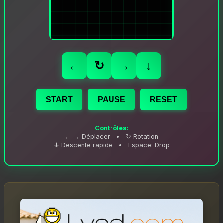
←
↻
→
↓
START
PAUSE
RESET
Contrôles:
← → Déplacer • ↻ Rotation
↓ Descente rapide • Espace: Drop