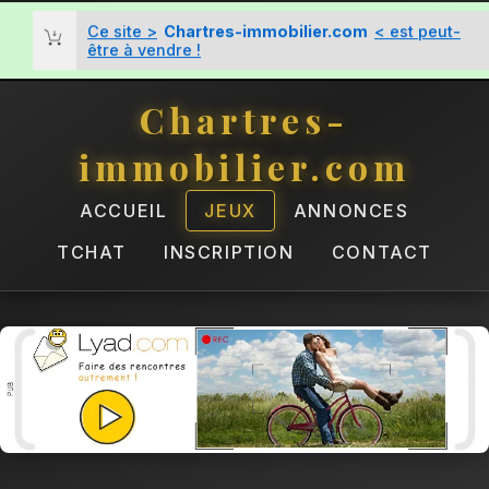
Ce site >
Chartres-immobilier.com
< est peut-
être à vendre !
Chartres-
immobilier.com
ACCUEIL
JEUX
ANNONCES
TCHAT
INSCRIPTION
CONTACT