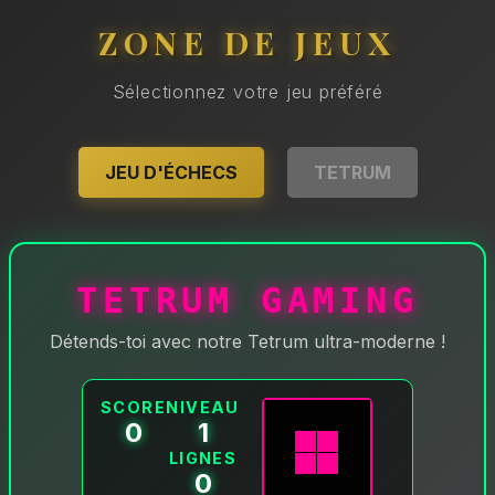
ZONE DE JEUX
Sélectionnez votre jeu préféré
JEU D'ÉCHECS
TETRUM
TETRUM GAMING
Détends-toi avec notre Tetrum ultra-moderne !
SCORE
NIVEAU
0
1
LIGNES
0