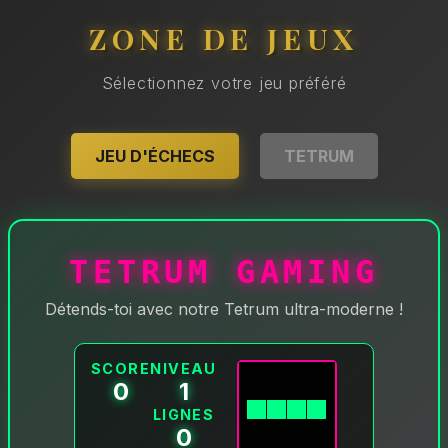
ZONE DE JEUX
Sélectionnez votre jeu préféré
JEU D'ÉCHECS
TETRUM
TETRUM GAMING
Détends-toi avec notre Tetrum ultra-moderne !
SCORE
NIVEAU
0
1
LIGNES
0