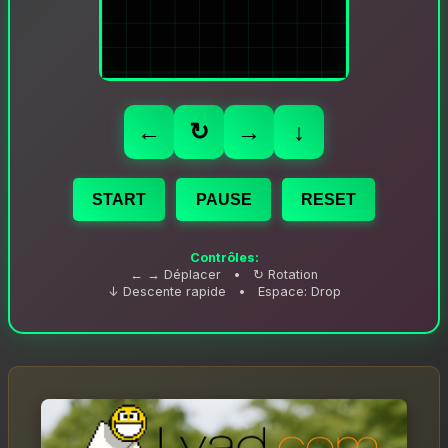
←
↻
→
↓
START
PAUSE
RESET
Contrôles:
← → Déplacer • ↻ Rotation
↓ Descente rapide • Espace: Drop