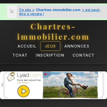
Ce site >
Chartres-immobilier.com
< est peut-
être à vendre !
Chartres-
immobilier.com
ACCUEIL
JEUX
ANNONCES
TCHAT
INSCRIPTION
CONTACT